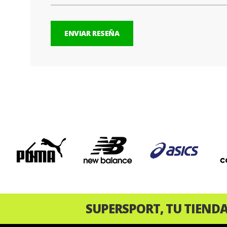
ENVIAR RESEÑA
‹
SUPERSPORT, TU TIEND