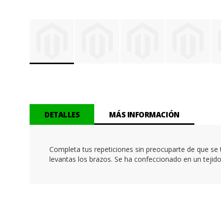
Saltar
al
comienzo
de
la
DETALLES
MÁS INFORMACIÓN
galería
de
imágenes
Completa tus repeticiones sin preocuparte de que se 
levantas los brazos. Se ha confeccionado en un tejido