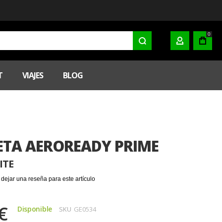
0
MI CUENTA
T
VIAJES
BLOG
ETA AEROREADY PRIME
ITE
 dejar una reseña para este artículo
€
Disponible
SKU
GE0534