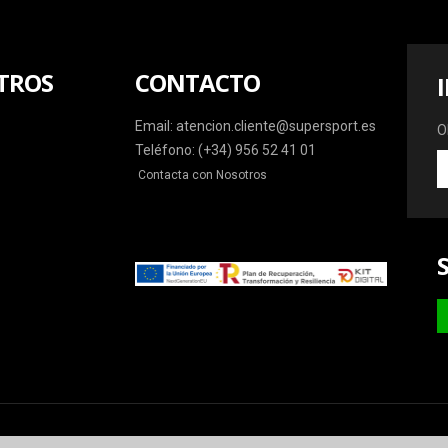
TROS
CONTACTO
Email: atencion.cliente@supersport.es
O
Teléfono: (+34) 956 52 41 01
O
Contacta con Nosotros
la
ú
o
y
m