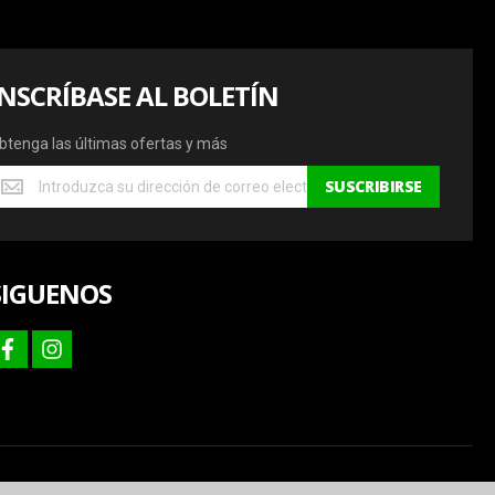
INSCRÍBASE AL BOLETÍN
btenga las últimas ofertas y más
btenga
SUSCRIBIRSE
s
ltimas
fertas
SIGUENOS
ás
facebook
instagram