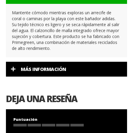
Mantente cómodo mientras exploras un arrecife de
coral o caminas por la playa con este bañador adidas.
Su tejido técnico es ligero y se seca rápidamente al salir
del agua. El calzoncillo de malla integrado ofrece mayor
sujeción y cobertura. Este producto se ha fabricado con
Primegreen, una combinación de materiales reciclados
de alto rendimiento.
MÁS INFORMACIÓN
DEJA UNA RESEÑA
Puntuación
1
2
3
4
5