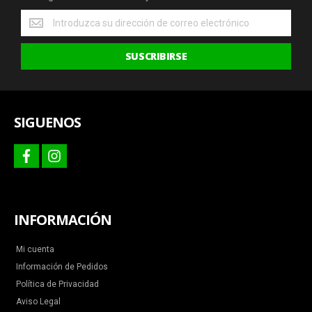
Obtenga
las
últimas
SUSCRIBIRSE
ofertas
y
más
SIGUENOS
facebook
instagram
INFORMACIÓN
Mi cuenta
Información de Pedidos
Política de Privacidad
Aviso Legal