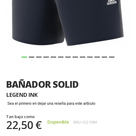
Saltar
al
comienzo
BAÑADOR SOLID
de
la
LEGEND INK
galería
de
Sea el primero en dejar una reseña para este artículo
imágenes
Tan bajo como
22,50 €
Disponible
SKU
GQ1084