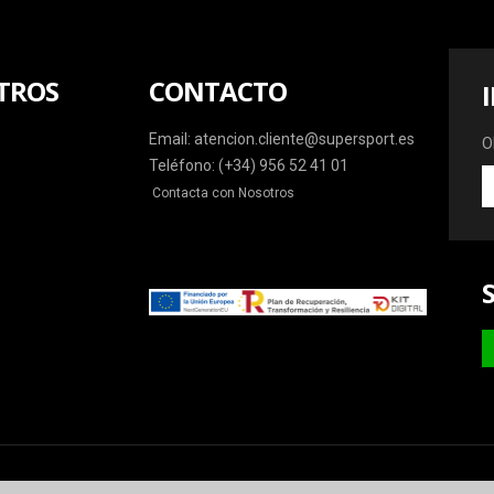
TROS
CONTACTO
Email: atencion.cliente@supersport.es
O
Teléfono: (+34) 956 52 41 01
O
Contacta con Nosotros
la
ú
o
y
m