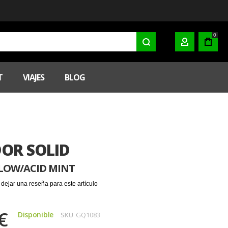
0
MI CUENTA
T
VIAJES
BLOG
OR SOLID
LLOW/ACID MINT
 dejar una reseña para este artículo
€
Disponible
SKU
GQ1083