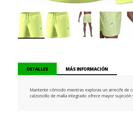
Saltar
al
comienzo
de
la
DETALLES
MÁS INFORMACIÓN
galería
de
imágenes
Mantente cómodo mientras exploras un arrecife de cora
calzoncillo de malla integrado ofrece mayor sujeción