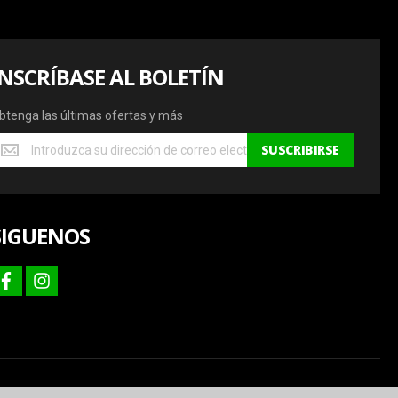
INSCRÍBASE AL BOLETÍN
btenga las últimas ofertas y más
btenga
SUSCRIBIRSE
s
ltimas
fertas
SIGUENOS
ás
facebook
instagram