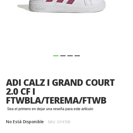
Saltar
al
comienzo
ADI CALZ I GRAND COURT
de
la
2.0 CF I
galería
FTWBLA/TEREMA/FTWB
de
imágenes
Sea el primero en dejar una reseña para este artículo
No Está Disponible
SKU
GY4768