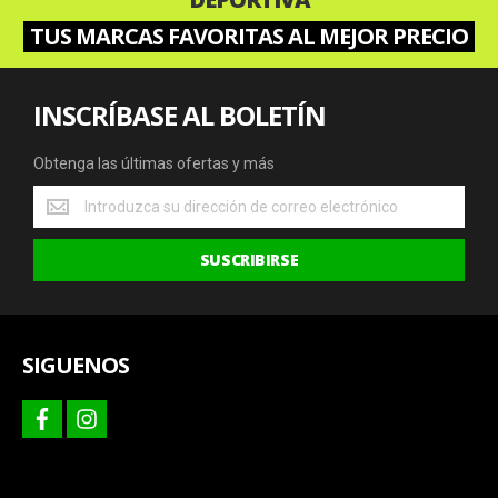
TUS MARCAS FAVORITAS AL MEJOR PRECIO
INSCRÍBASE AL BOLETÍN
Obtenga las últimas ofertas y más
Obtenga
las
últimas
SUSCRIBIRSE
ofertas
y
más
SIGUENOS
facebook
instagram