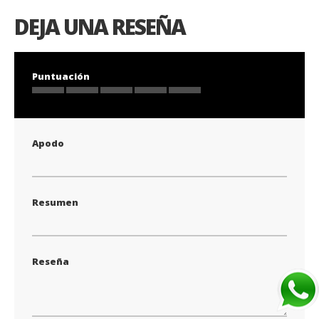
DEJA UNA RESEÑA
Puntuación
1
2
3
4
5
star
stars
stars
stars
stars
Apodo
Resumen
Reseña