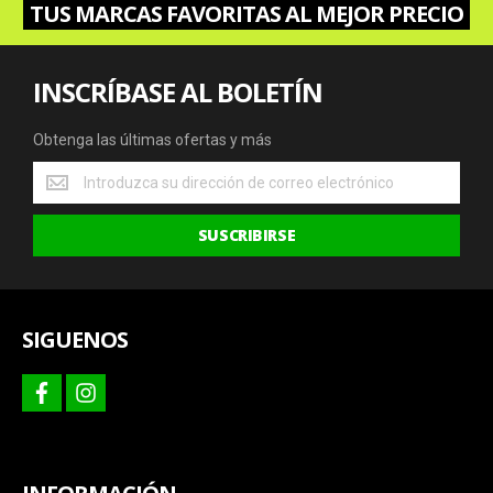
TUS MARCAS FAVORITAS AL MEJOR PRECIO
INSCRÍBASE AL BOLETÍN
Obtenga las últimas ofertas y más
Obtenga
las
últimas
SUSCRIBIRSE
ofertas
y
más
SIGUENOS
facebook
instagram