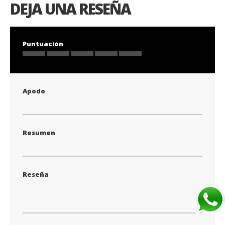
DEJA UNA RESEÑA
Puntuación
1
2
3
4
5
star
stars
stars
stars
stars
Apodo
Resumen
Reseña