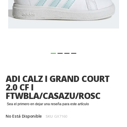
Saltar
al
comienzo
ADI CALZ I GRAND COURT
de
la
2.0 CF I
galería
FTWBLA/CASAZU/ROSC
de
imágenes
Sea el primero en dejar una reseña para este artículo
No Está Disponible
SKU
GX7160