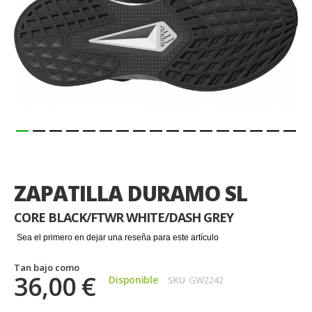
Saltar
al
comienzo
ZAPATILLA DURAMO SL
de
la
CORE BLACK/FTWR WHITE/DASH GREY
galería
de
Sea el primero en dejar una reseña para este artículo
imágenes
Tan bajo como
36,00 €
Disponible
SKU
GW2242