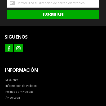
Obtenga
las
últimas
SUSCRIBIRSE
ofertas
y
más
SIGUENOS
facebook
instagram
INFORMACIÓN
Mi cuenta
Información de Pedidos
Política de Privacidad
Aviso Legal