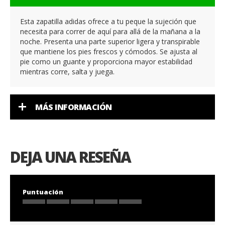
Esta zapatilla adidas ofrece a tu peque la sujeción que
necesita para correr de aquí para allá de la mañana a la
noche. Presenta una parte superior ligera y transpirable
que mantiene los pies frescos y cómodos. Se ajusta al
pie como un guante y proporciona mayor estabilidad
mientras corre, salta y juega.
MÁS INFORMACIÓN
DEJA UNA RESEÑA
Puntuación
1
2
3
4
5
star
stars
stars
stars
stars