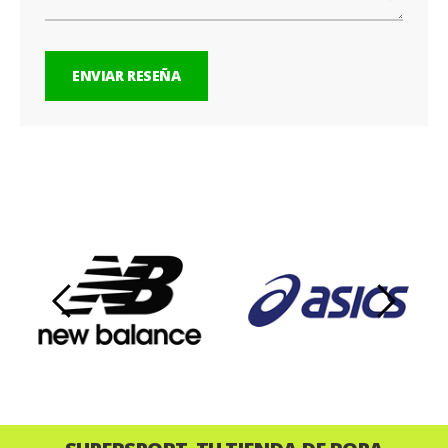
ENVIAR RESEÑA
‹
›