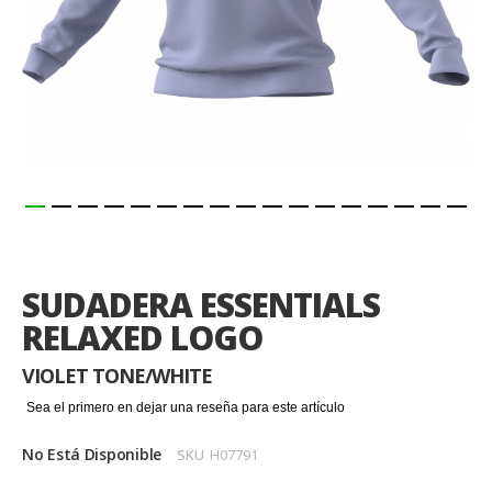
Saltar
al
comienzo
SUDADERA ESSENTIALS
de
la
RELAXED LOGO
galería
de
VIOLET TONE/WHITE
imágenes
Sea el primero en dejar una reseña para este artículo
No Está Disponible
SKU
H07791