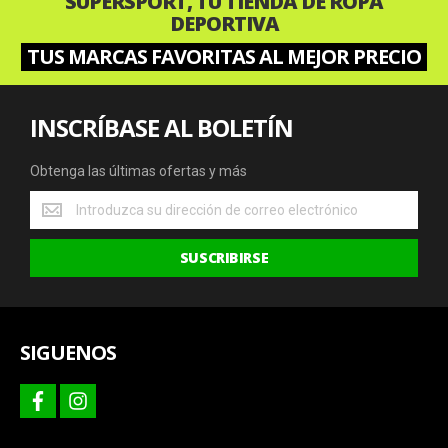
SUPERSPORT, TU TIENDA DE ROPA
DEPORTIVA
TUS MARCAS FAVORITAS AL MEJOR PRECIO
INSCRÍBASE AL BOLETÍN
Obtenga las últimas ofertas y más
Obtenga
las
últimas
SUSCRIBIRSE
ofertas
y
más
SIGUENOS
facebook
instagram