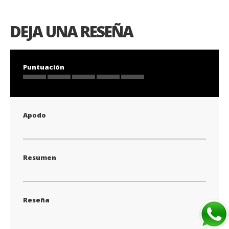
DEJA UNA RESEÑA
Puntuación
1
2
3
4
5
star
stars
stars
stars
stars
Apodo
Resumen
Reseña