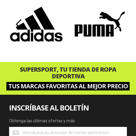
‹
›
SUPERSPORT, TU TIENDA DE ROPA
DEPORTIVA
TUS MARCAS FAVORITAS AL MEJOR PRECIO
INSCRÍBASE AL BOLETÍN
Obtenga las últimas ofertas y más
Obtenga
las