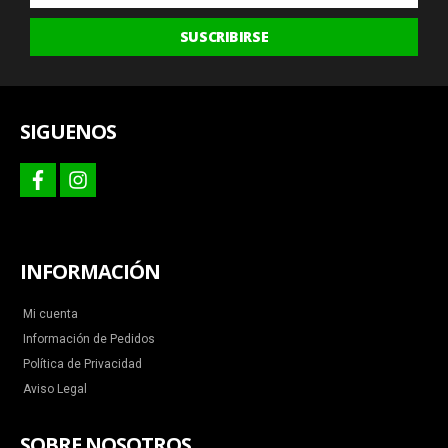
últimas
SUSCRIBIRSE
ofertas
y
más
SIGUENOS
facebook
instagram
INFORMACIÓN
Mi cuenta
Información de Pedidos
Política de Privacidad
Aviso Legal
SOBRE NOSOTROS