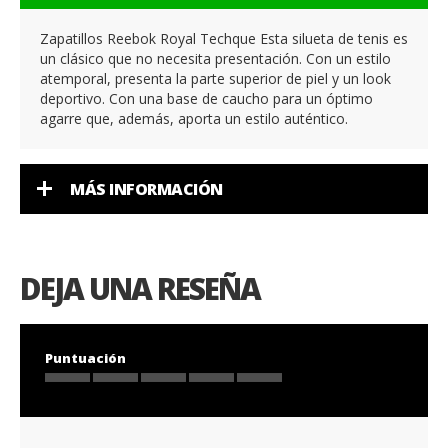
Zapatillos Reebok Royal Techque Esta silueta de tenis es
un clásico que no necesita presentación. Con un estilo
atemporal, presenta la parte superior de piel y un look
deportivo. Con una base de caucho para un óptimo
agarre que, además, aporta un estilo auténtico.
MÁS INFORMACIÓN
DEJA UNA RESEÑA
Puntuación
1
2
3
4
5
star
stars
stars
stars
stars