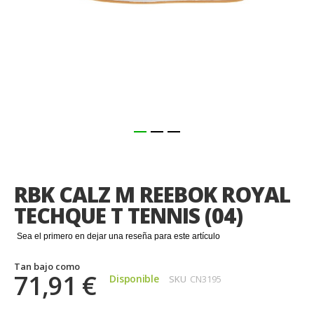
Saltar
al
comienzo
RBK CALZ M REEBOK ROYAL
de
la
TECHQUE T TENNIS (04)
galería
de
Sea el primero en dejar una reseña para este artículo
imágenes
Tan bajo como
71,91 €
Disponible
SKU
CN3195