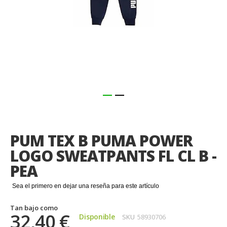
Saltar
al
comienzo
PUM TEX B PUMA POWER
de
la
LOGO SWEATPANTS FL CL B -
galería
PEA
de
imágenes
Sea el primero en dejar una reseña para este artículo
Tan bajo como
32,40 €
Disponible
SKU
58930706