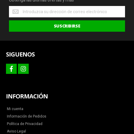
Obtenga las últimas ofertas y más
Obtenga
las
últimas
SUSCRIBIRSE
ofertas
y
más
SIGUENOS
facebook
instagram
INFORMACIÓN
Mi cuenta
Información de Pedidos
Política de Privacidad
Aviso Legal