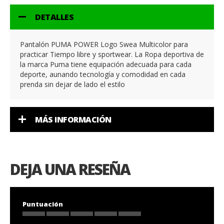
DETALLES
Pantalón PUMA POWER Logo Swea Multicolor para
practicar Tiempo libre y sportwear. La Ropa deportiva de
la marca Puma tiene equipación adecuada para cada
deporte, aunando tecnología y comodidad en cada
prenda sin dejar de lado el estilo
MÁS INFORMACIÓN
DEJA UNA RESEÑA
Puntuación
1
2
3
4
5