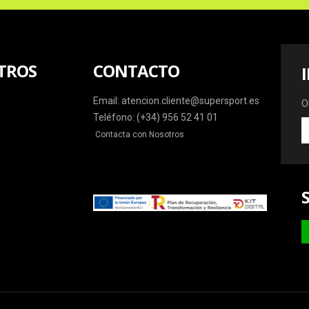
TROS
CONTACTO
Email: atencion.cliente@supersport.es
O
Teléfono: (+34) 956 52 41 01
O
Contacta con Nosotros
la
ú
o
y
m