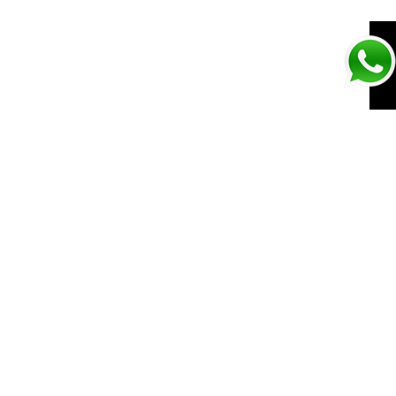
PUM CALZ U
CARACAL JR PUMA
WHITE-PEACOAT-
GRAY
SIGUIENTE