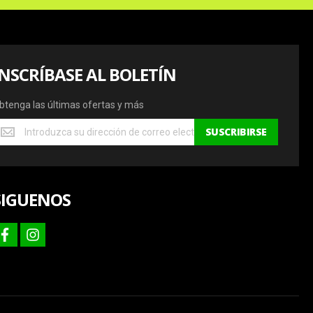
INSCRÍBASE AL BOLETÍN
btenga las últimas ofertas y más
btenga
SUSCRIBIRSE
s
ltimas
fertas
SIGUENOS
ás
facebook
instagram