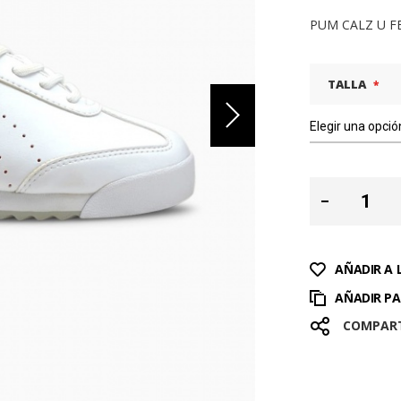
PUM CALZ U FE
TALLA
AÑADIR A 
AÑADIR P
COMPAR