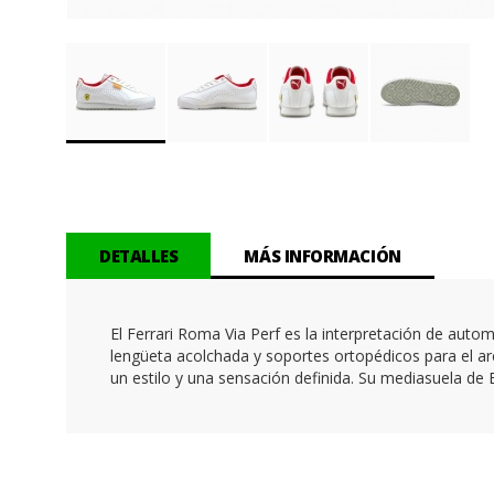
Saltar
al
comienzo
de
la
DETALLES
MÁS INFORMACIÓN
galería
de
imágenes
El Ferrari Roma Via Perf es la interpretación de au
lengüeta acolchada y soportes ortopédicos para el ar
un estilo y una sensación definida. Su mediasuela de 