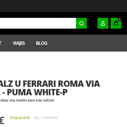
0
MI CUENTA
T
VIAJES
BLOG
LZ U FERRARI ROMA VIA
R - PUMA WHITE-P
 dejar una reseña para este artículo
€
Disponible
SKU
30686002