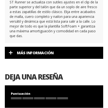
ST Runner se actualiza con sutiles ajustes en el clip de la
parte superior y del talón que da un soplo de aire fresco
a estas zapatillas de estilo clásico. Elija entre acabados
de malla, cuero completo y nailon para una apariencia
versátil y dinámica que está lista para salir a la calle. Lo
mejor de todo es que la plantilla SoftFoam + garantiza
una máxima amortiguación y comodidad en cada paso
que das.
MÁS INFORMACIÓN
DEJA UNA RESEÑA
Puntuación
1
2
3
4
5
star
stars
stars
stars
stars