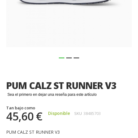
Saltar
al
comienzo
PUM CALZ ST RUNNER V3
de
la
Sea el primero en dejar una reseña para este artículo
galería
de
Tan bajo como
imágenes
45,60 €
Disponible
SKU
38485703
PUM CALZ ST RUNNER V3