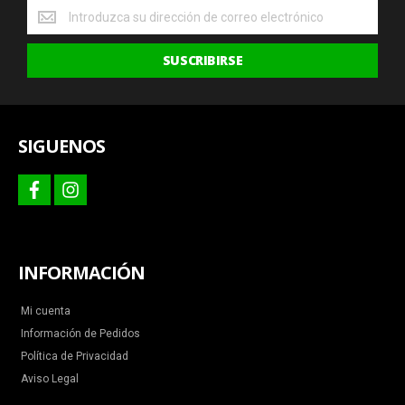
Obtenga
las
últimas
SUSCRIBIRSE
ofertas
y
más
SIGUENOS
facebook
instagram
INFORMACIÓN
Mi cuenta
Información de Pedidos
Política de Privacidad
Aviso Legal