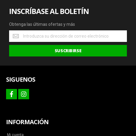
INSCRÍBASE AL BOLETÍN
Obtenga las últimas ofertas y más
Obtenga
las
últimas
SUSCRIBIRSE
ofertas
y
más
SIGUENOS
facebook
instagram
INFORMACIÓN
Mi cuenta