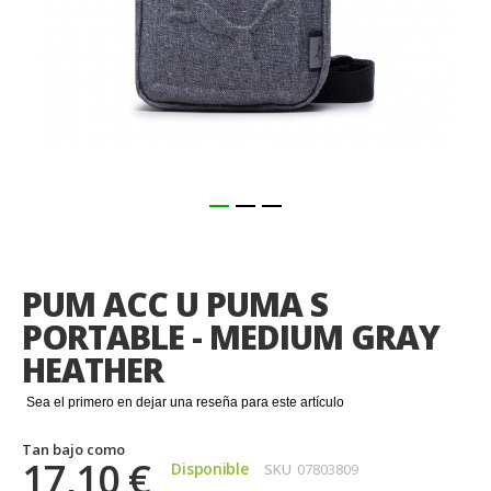
Saltar
al
comienzo
PUM ACC U PUMA S
de
la
PORTABLE - MEDIUM GRAY
galería
HEATHER
de
imágenes
Sea el primero en dejar una reseña para este artículo
Tan bajo como
17,10 €
Disponible
SKU
07803809