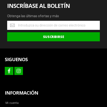
INSCRÍBASE AL BOLETÍN
Obtenga las últimas ofertas y más
Obtenga
las
últimas
SUSCRIBIRSE
ofertas
y
más
SIGUENOS
facebook
instagram
INFORMACIÓN
Mi cuenta