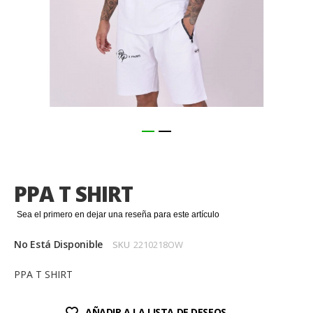
Saltar
al
comienzo
PPA T SHIRT
de
la
Sea el primero en dejar una reseña para este artículo
galería
de
No Está Disponible
SKU
2210218OW
imágenes
PPA T SHIRT
AÑADIR A LA LISTA DE DESEOS