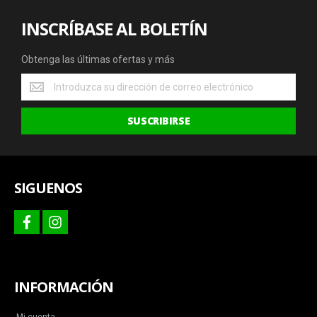
INSCRÍBASE AL BOLETÍN
Obtenga las últimas ofertas y más
Obtenga
las
últimas
SUSCRIBIRSE
ofertas
y
más
SIGUENOS
facebook
instagram
INFORMACIÓN