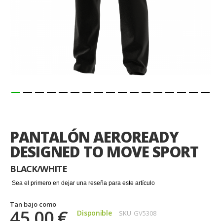
Saltar
al
comienzo
PANTALÓN AEROREADY
de
la
DESIGNED TO MOVE SPORT
galería
de
BLACK/WHITE
imágenes
Sea el primero en dejar una reseña para este artículo
Tan bajo como
45,00 €
Disponible
SKU
GV5308