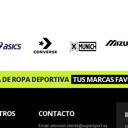
A DE ROPA DEPORTIVA
TUS MARCAS FAV
TROS
CONTACTO
Email: atencion.cliente@supersport.es
O