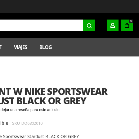
0
MI CUENTA
T
VIAJES
BLOG
ANT W NIKE SPORTSWEAR
UST BLACK OR GREY
 dejar una reseña para este artículo
ible
SKU
DQ6802010
ke Sportswear Stardust BLACK OR GREY