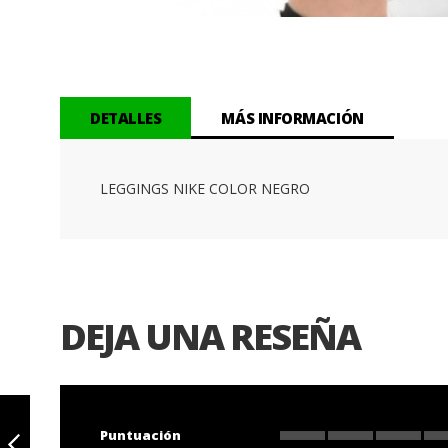
Saltar
al
comienzo
de
la
DETALLES
MÁS INFORMACIÓN
galería
de
imágenes
LEGGINGS NIKE COLOR NEGRO
DEJA UNA RESEÑA
CK HYBRID-
LEGGING (7/8)
Puntuación
BAE