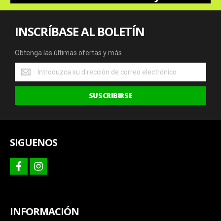
INSCRÍBASE AL BOLETÍN
Obtenga las últimas ofertas y más
Obtenga
las
últimas
SUSCRIBIRSE
ofertas
y
más
SIGUENOS
facebook
instagram
INFORMACIÓN