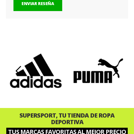
ENVIAR RESEÑA
‹
›
SUPERSPORT, TU TIENDA DE ROPA
DEPORTIVA
TUS MARCAS FAVORITAS AL MEJOR PRECIO