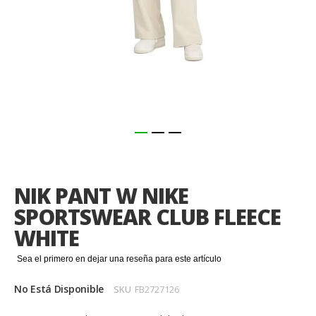
Saltar
al
comienzo
NIK PANT W NIKE
de
la
SPORTSWEAR CLUB FLEECE
galería
WHITE
de
imágenes
Sea el primero en dejar una reseña para este artículo
No Está Disponible
SKU
FB2727126