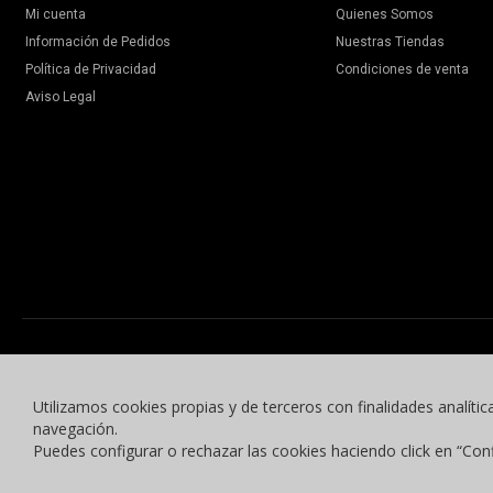
Mi cuenta
Quienes Somos
Información de Pedidos
Nuestras Tiendas
Política de Privacidad
Condiciones de venta
Aviso Legal
Utilizamos cookies propias y de terceros con finalidades analític
navegación.
Puedes configurar o rechazar las cookies haciendo click en “Con
© 2015 -2023 Benyben Ropa Deportiva. Todos los derechos reservados.