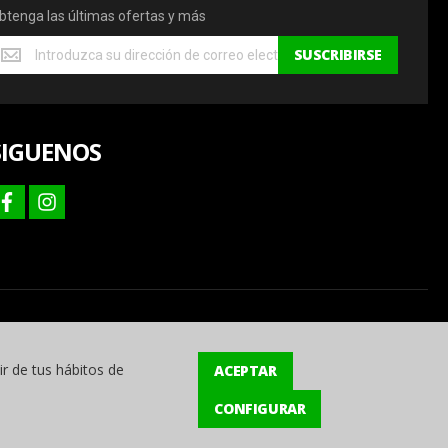
btenga las últimas ofertas y más
btenga
SUSCRIBIRSE
s
ltimas
fertas
SIGUENOS
ás
facebook
instagram
ir de tus hábitos de
ACEPTAR
CONFIGURAR