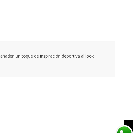
añaden un toque de inspiración deportiva al look
NIK CAM M MENS
NIKE