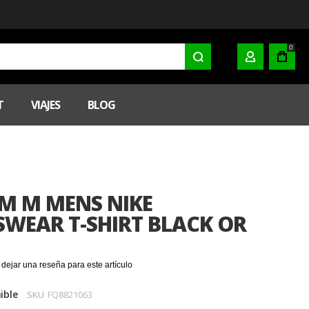
0
MI CUENTA
T
VIAJES
BLOG
AM M MENS NIKE
SWEAR T-SHIRT BLACK OR
 dejar una reseña para este artículo
ible
SKU
FQ8821063