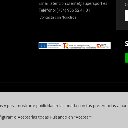
Email: atencion.cliente@supersport.es
O
Teléfono: (+34) 956 52 41 01
O
Contacta con Nosotros
la
ú
o
y
m
as y para mostrarte publicidad relacionada con tus preferencias a part
figurar” o Aceptarlas todas Pulsando en "Aceptar"