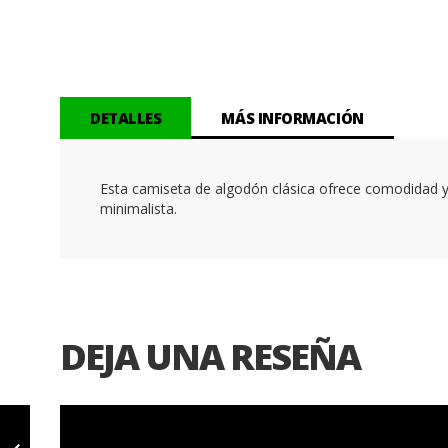
Saltar
al
comienzo
de
la
DETALLES
MÁS INFORMACIÓN
galería
de
imágenes
Esta camiseta de algodón clásica ofrece comodidad y 
minimalista.
DEJA UNA RESEÑA
PUM CAM M
MEN'S GRAPHIC