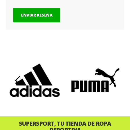
ENVIAR RESEÑA
‹
›
SUPERSPORT, TU TIENDA DE ROPA
DEPORTIVA