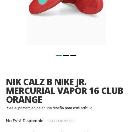
Saltar
al
comienzo
NIK CALZ B NIKE JR.
de
la
MERCURIAL VAPOR 16 CLUB
galería
ORANGE
de
imágenes
Sea el primero en dejar una reseña para este artículo
No Está Disponible
SKU
FQ8289800