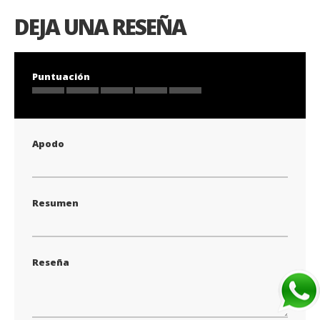
DEJA UNA RESEÑA
Puntuación
1
2
3
4
5
star
stars
stars
stars
stars
Apodo
Resumen
Reseña