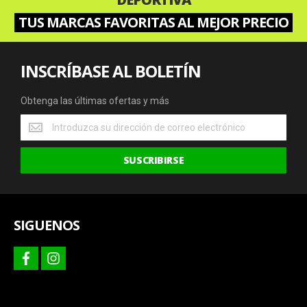
TUS MARCAS FAVORITAS AL MEJOR PRECIO
INSCRÍBASE AL BOLETÍN
Obtenga las últimas ofertas y más
Obtenga
las
últimas
SUSCRIBIRSE
ofertas
y
más
SIGUENOS
facebook
instagram