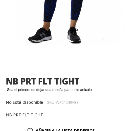
Saltar
al
comienzo
NB PRT FLT TIGHT
de
la
Sea el primero en dejar una reseña para este artículo
galería
de
No Está Disponible
SKU
WP21249VBE
imágenes
NB PRT FLT TIGHT
AÑADIR A LA LISTA DE DESEOS