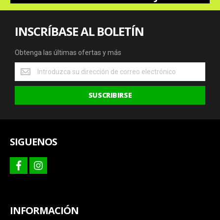
INSCRÍBASE AL BOLETÍN
Obtenga las últimas ofertas y más
Obtenga
las
últimas
SUSCRIBIRSE
ofertas
y
más
SIGUENOS
facebook
instagram
INFORMACIÓN