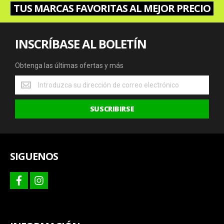
TUS MARCAS FAVORITAS AL MEJOR PRECIO
INSCRÍBASE AL BOLETÍN
Obtenga las últimas ofertas y más
Obtenga
las
últimas
SUSCRIBIRSE
ofertas
y
más
SIGUENOS
facebook
instagram