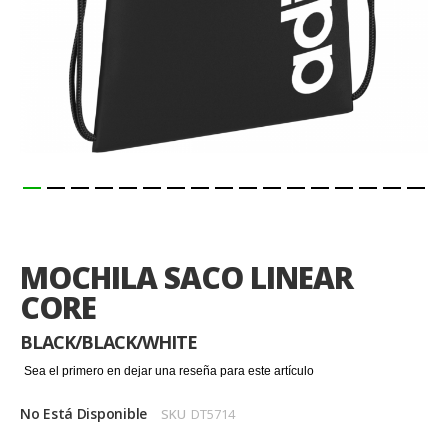
Saltar
al
comienzo
MOCHILA SACO LINEAR
de
la
CORE
galería
de
BLACK/BLACK/WHITE
imágenes
Sea el primero en dejar una reseña para este artículo
No Está Disponible
SKU
DT5714