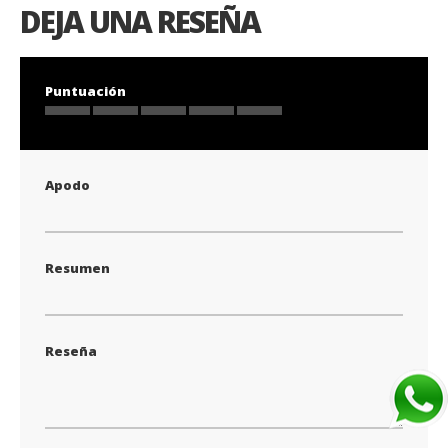
DEJA UNA RESEÑA
Puntuación
1
2
3
4
5
star
stars
stars
stars
stars
Apodo
Resumen
Reseña