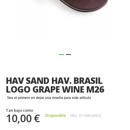
Saltar
al
comienzo
HAV SAND HAV. BRASIL
de
la
LOGO GRAPE WINE M26
galería
de
Sea el primero en dejar una reseña para este artículo
imágenes
Tan bajo como
10,00 €
Disponible
SKU
41108504924