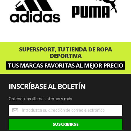
‹
›
SUPERSPORT, TU TIENDA DE ROPA
DEPORTIVA
TUS MARCAS FAVORITAS AL MEJOR PRECIO
INSCRÍBASE AL BOLETÍN
Obtenga las últimas ofertas y más
Obtenga
las
últimas
SUSCRIBIRSE
ofertas
y