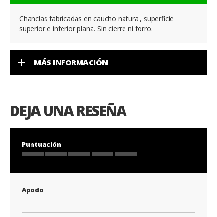
Chanclas fabricadas en caucho natural, superficie
superior e inferior plana. Sin cierre ni forro.
MÁS INFORMACIÓN
DEJA UNA RESEÑA
Puntuación
1
2
3
4
5
star
stars
stars
stars
stars
Apodo