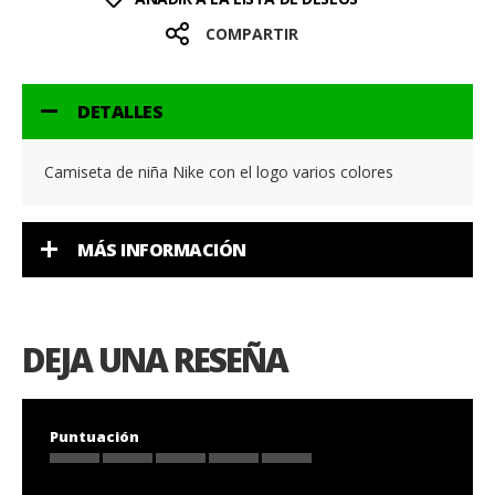
COMPARTIR
DETALLES
Camiseta de niña Nike con el logo varios colores
MÁS INFORMACIÓN
DEJA UNA RESEÑA
Puntuación
1
2
3
4
5