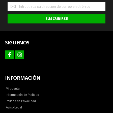
Obtenga
las
últimas
SUSCRIBIRSE
ofertas
y
más
SIGUENOS
facebook
instagram
INFORMACIÓN
Mi cuenta
Información de Pedidos
Política de Privacidad
Aviso Legal