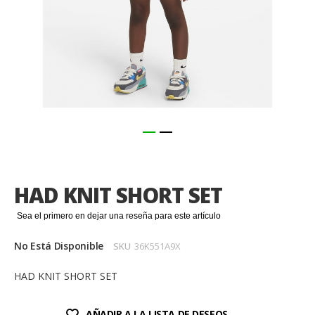
Saltar
al
comienzo
HAD KNIT SHORT SET
de
la
Sea el primero en dejar una reseña para este artículo
galería
de
No Está Disponible
SKU
36K551A9X
imágenes
HAD KNIT SHORT SET
AÑADIR A LA LISTA DE DESEOS