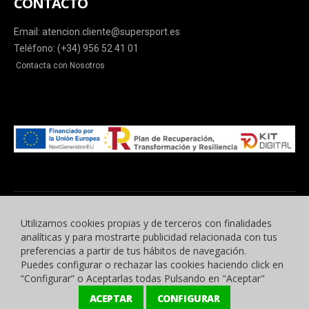
CONTACTO
Email: atencion.cliente@supersport.es
Teléfono: (+34) 956 52 41 01
Contacta con Nosotros
Utilizamos cookies propias y de terceros con finalidades
analíticas y para mostrarte publicidad relacionada con tus
preferencias a partir de tus hábitos de navegación.
Puedes configurar o rechazar las cookies haciendo click en
© 2015 -2023 Benyben Ropa Deportiva. Todos los derechos reservados.
“Configurar” o Aceptarlas todas Pulsando en "Aceptar"
ACEPTAR
CONFIGURAR