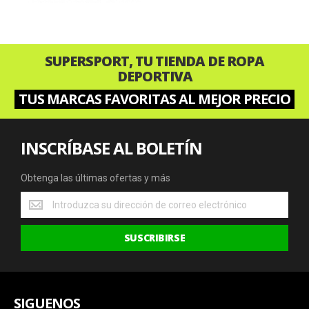
SUPERSPORT, TU TIENDA DE ROPA
DEPORTIVA
TUS MARCAS FAVORITAS AL MEJOR PRECIO
INSCRÍBASE AL BOLETÍN
Obtenga las últimas ofertas y más
Obtenga
las
últimas
SUSCRIBIRSE
ofertas
y
más
SIGUENOS