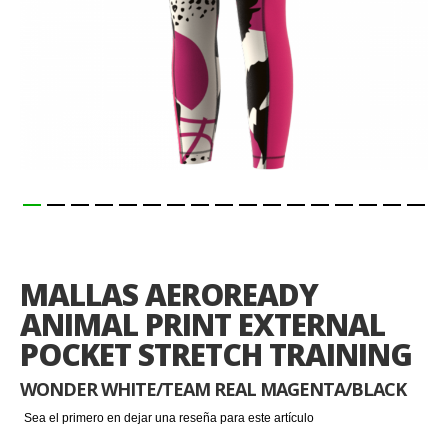
Saltar
al
comienzo
MALLAS AEROREADY
de
la
ANIMAL PRINT EXTERNAL
galería
POCKET STRETCH TRAINING
de
imágenes
WONDER WHITE/TEAM REAL MAGENTA/BLACK
Sea el primero en dejar una reseña para este artículo