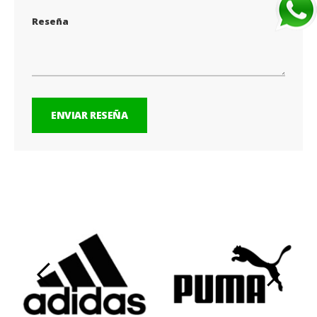
Reseña
ENVIAR RESEÑA
‹
›