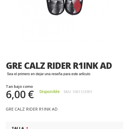
Saltar
al
comienzo
GRE CALZ RIDER R1INK AD
de
la
Sea el primero en dejar una reseña para este artículo
galería
de
Tan bajo como
imágenes
6,00 €
Disponible
SKU
1061123901
GRE CALZ RIDER R1INK AD
TALLA