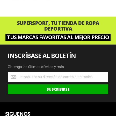
SUPERSPORT, TU TIENDA DE ROPA
DEPORTIVA
TUS MARCAS FAVORITAS AL MEJOR PRECIO
INSCRÍBASE AL BOLETÍN
Obtenga las últimas ofertas y más
Obtenga
las
últimas
SUSCRIBIRSE
ofertas
y
más
SIGUENOS