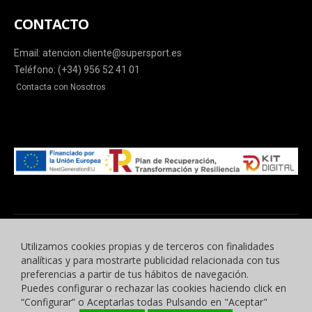
CONTACTO
Email: atencion.cliente@supersport.es
Teléfono: (+34) 956 52 41 01
Contacta con Nosotros
Utilizamos cookies propias y de terceros con finalidades
analíticas y para mostrarte publicidad relacionada con tus
preferencias a partir de tus hábitos de navegación.
Puedes configurar o rechazar las cookies haciendo click en
© 2015 -2023 Benyben Ropa Deportiva. Todos los derechos reservados.
“Configurar” o Aceptarlas todas Pulsando en "Aceptar"