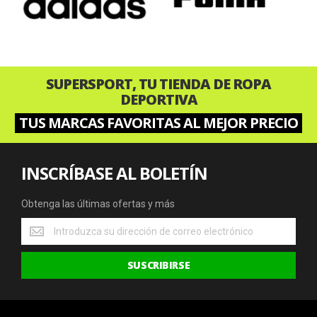
SUPERSPORT, TU TIENDA DE ROPA
DEPORTIVA
TUS MARCAS FAVORITAS AL MEJOR PRECIO
INSCRÍBASE AL BOLETÍN
Obtenga las últimas ofertas y más
Obtenga
las
últimas
SUSCRIBIRSE
ofertas
y
más