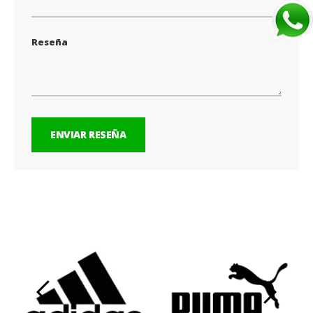
Reseña
ENVIAR RESEÑA
‹
›