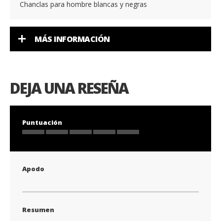
Chanclas para hombre blancas y negras
MÁS INFORMACIÓN
DEJA UNA RESEÑA
Puntuación
1
2
3
4
5
star
stars
stars
stars
stars
Apodo
Resumen