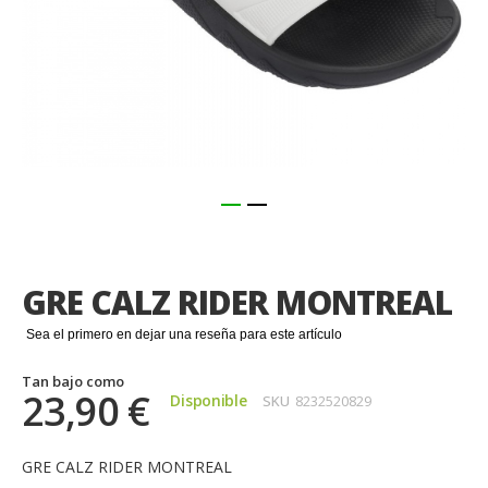
Saltar
al
comienzo
GRE CALZ RIDER MONTREAL
de
la
Sea el primero en dejar una reseña para este artículo
galería
de
Tan bajo como
imágenes
23,90 €
Disponible
SKU
8232520829
GRE CALZ RIDER MONTREAL