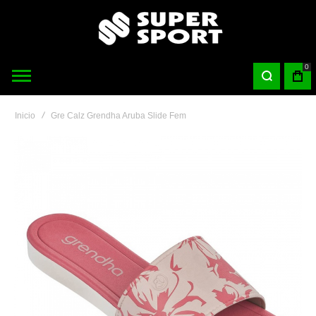
0
Inicio
Gre Calz Grendha Aruba Slide Fem
Saltar
al
final
de
la
galería
de
imágenes