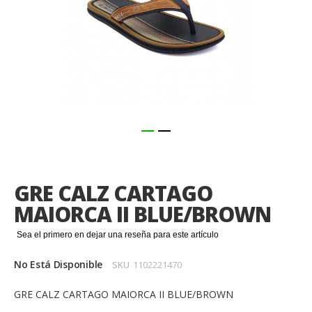
Saltar
al
comienzo
GRE CALZ CARTAGO
de
la
MAIORCA II BLUE/BROWN
galería
de
Sea el primero en dejar una reseña para este artículo
imágenes
No Está Disponible
SKU
1102221470
GRE CALZ CARTAGO MAIORCA II BLUE/BROWN