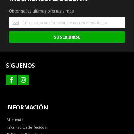
Obtenga las últimas ofertas y más
Obtenga
las
últimas
SUSCRIBIRSE
ofertas
y
más
SIGUENOS
facebook
instagram
INFORMACIÓN
Mi cuenta
Información de Pedidos