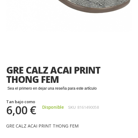
Saltar
al
comienzo
GRE CALZ ACAI PRINT
de
la
THONG FEM
galería
de
Sea el primero en dejar una reseña para este artículo
imágenes
Tan bajo como
6,00 €
Disponible
SKU
8161490058
GRE CALZ ACAI PRINT THONG FEM