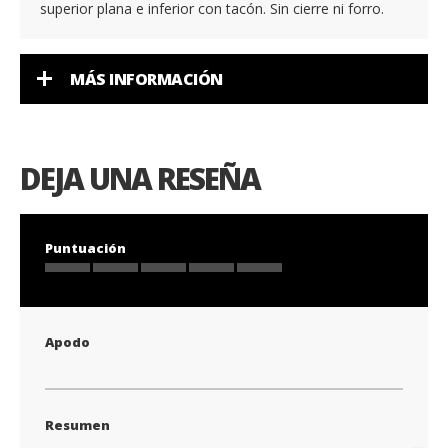
superior plana e inferior con tacón. Sin cierre ni forro.
MÁS INFORMACIÓN
DEJA UNA RESEÑA
Puntuación
1
2
3
4
5
star
stars
stars
stars
stars
Apodo
Resumen