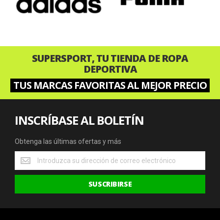
SUPERSPORT, TU TIENDA DE ROPA
DEPORTIVA
TUS MARCAS FAVORITAS AL MEJOR PRECIO
INSCRÍBASE AL BOLETÍN
Obtenga las últimas ofertas y más
Obtenga
las
últimas
SUSCRIBIRSE
ofertas
y
más