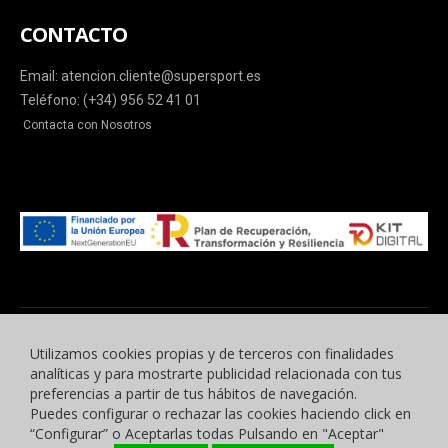
CONTACTO
Email: atencion.cliente@supersport.es
Teléfono: (+34) 956 52 41 01
Contacta con Nosotros
Utilizamos cookies propias y de terceros con finalidades
analíticas y para mostrarte publicidad relacionada con tus
preferencias a partir de tus hábitos de navegación.
Puedes configurar o rechazar las cookies haciendo click en
© 2015 -2023 Benyben Ropa Deportiva. Todos los derechos reservados.
“Configurar” o Aceptarlas todas Pulsando en "Aceptar"