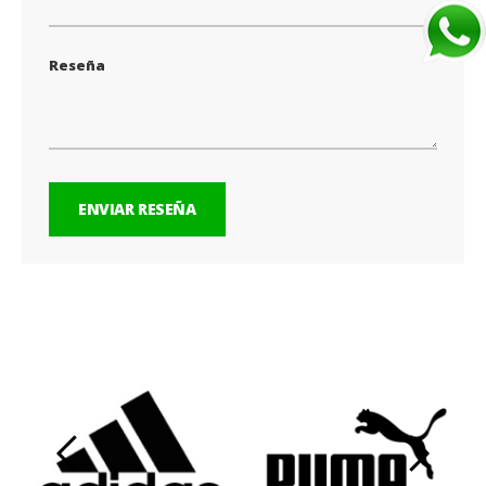
Reseña
ENVIAR RESEÑA
‹
›