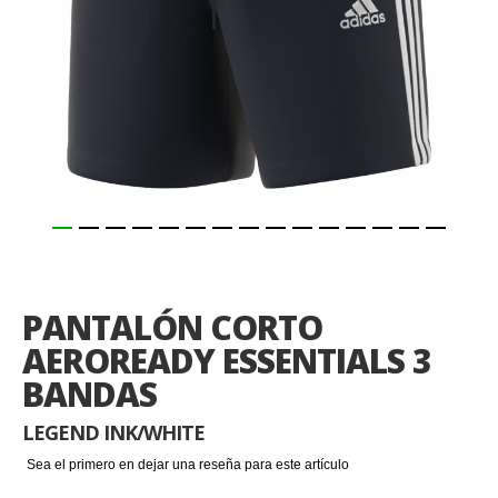
Saltar
al
comienzo
PANTALÓN CORTO
de
la
AEROREADY ESSENTIALS 3
galería
BANDAS
de
imágenes
LEGEND INK/WHITE
Sea el primero en dejar una reseña para este artículo