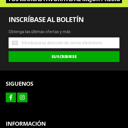
INSCRÍBASE AL BOLETÍN
Obtenga las últimas ofertas y más
Obtenga
las
últimas
SUSCRIBIRSE
ofertas
y
más
SIGUENOS
facebook
instagram
INFORMACIÓN