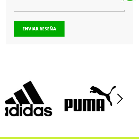
ENVIAR RESEÑA
‹
›