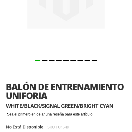
Saltar
al
comienzo
BALÓN DE ENTRENAMIENTO
de
la
UNIFORIA
galería
de
WHITE/BLACK/SIGNAL GREEN/BRIGHT CYAN
imágenes
Sea el primero en dejar una reseña para este artículo
No Está Disponible
SKU
FU1549