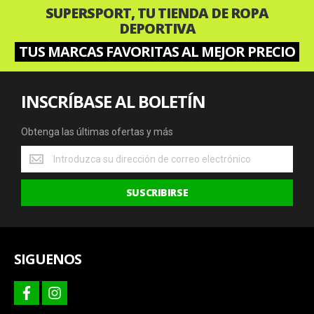
SUPERSPORT, TU TIENDA DE ROPA
DEPORTIVA
TUS MARCAS FAVORITAS AL MEJOR PRECIO
INSCRÍBASE AL BOLETÍN
Obtenga las últimas ofertas y más
Obtenga
las
últimas
SUSCRIBIRSE
ofertas
y
más
SIGUENOS
facebook
instagram