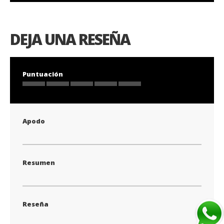
DEJA UNA RESEÑA
Puntuación
1
2
3
4
5
star
stars
stars
stars
stars
Apodo
Resumen
Reseña