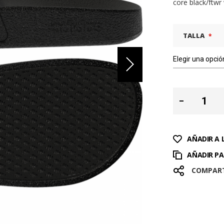
core black/ftwr
TALLA
AÑADIR A 
AÑADIR P
COMPAR