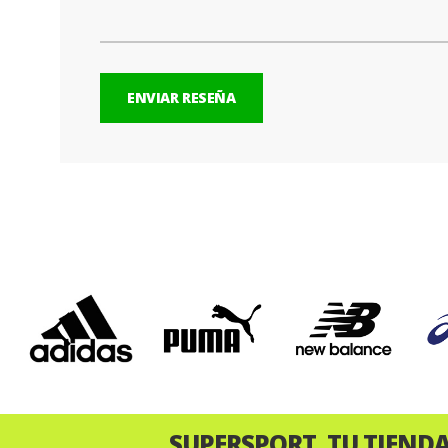
ENVIAR RESEÑA
‹
SUPERSPORT, TU TIEND