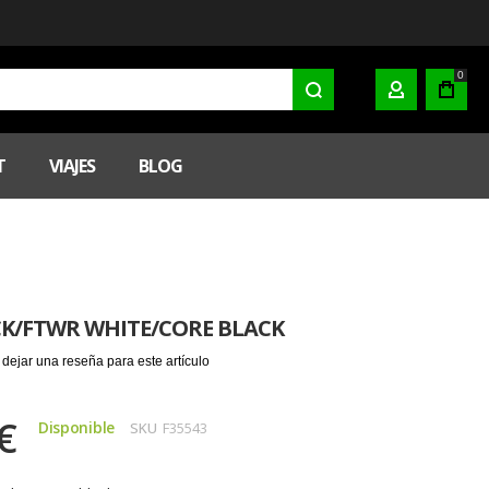
0
MI CUENTA
T
VIAJES
BLOG
CK/FTWR WHITE/CORE BLACK
 dejar una reseña para este artículo
€
Disponible
SKU
F35543