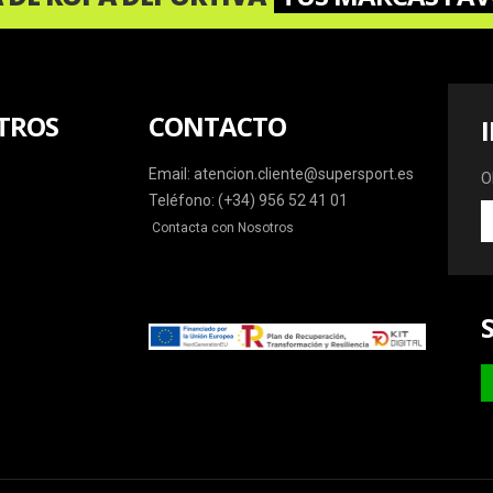
TROS
CONTACTO
Email: atencion.cliente@supersport.es
O
Teléfono: (+34) 956 52 41 01
O
Contacta con Nosotros
la
ú
o
y
m