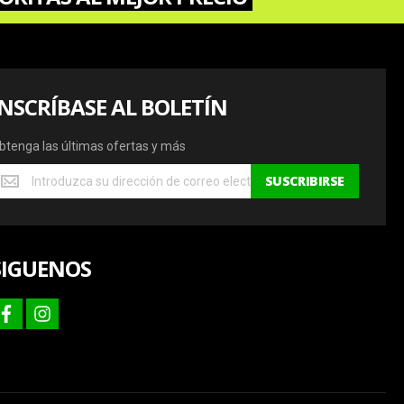
INSCRÍBASE AL BOLETÍN
btenga las últimas ofertas y más
btenga
SUSCRIBIRSE
s
ltimas
fertas
SIGUENOS
ás
facebook
instagram