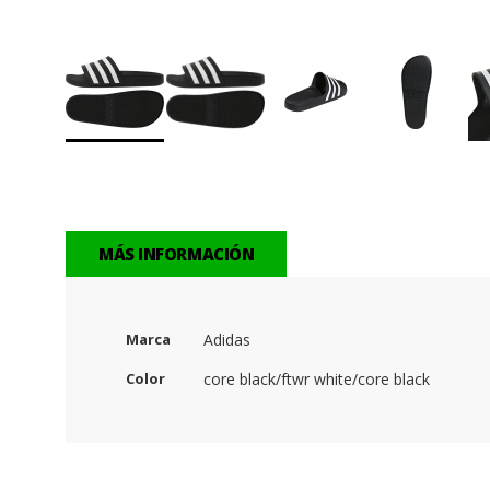
Saltar
al
comienzo
de
la
MÁS INFORMACIÓN
galería
de
imágenes
Marca
Adidas
Color
core black/ftwr white/core black