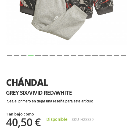
Saltar
al
comienzo
CHÁNDAL
de
la
GREY SIX/VIVID RED/WHITE
galería
de
Sea el primero en dejar una reseña para este artículo
imágenes
Tan bajo como
40,50 €
Disponible
SKU
H28839