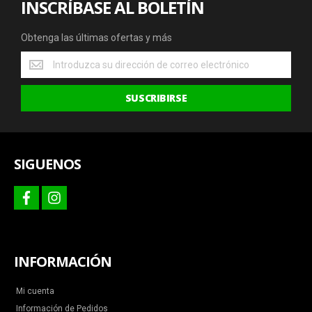
INSCRÍBASE AL BOLETÍN
Obtenga las últimas ofertas y más
Obtenga
las
últimas
SUSCRIBIRSE
ofertas
y
más
SIGUENOS
facebook
instagram
INFORMACIÓN
Mi cuenta
Información de Pedidos