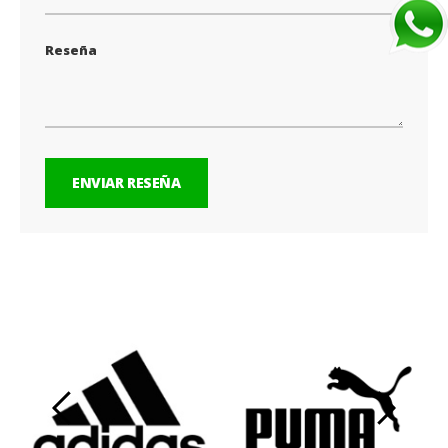
Reseña
ENVIAR RESEÑA
‹
›