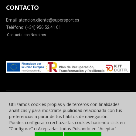
CONTACTO
Email: atencion.cliente@supersport.es
Teléfono: (+34) 956 52 41 01
Contacta con Nosotros
Utilizamos cookies propias y de terceros con finalidades
analíticas y para mostrarte publicidad relacionada con tus
preferencias a partir de tus hábitos de navegación.
Puedes configurar o rechazar las cookies haciendo click en
© 2015 -2023 Benyben Ropa Deportiva. Todos los derechos reservados.
“Configurar” o Aceptarlas todas Pulsando en "Aceptar"