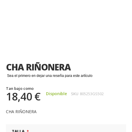
Saltar
al
comienzo
CHA RIÑONERA
de
la
Sea el primero en dejar una reseña para este artículo
galería
de
Tan bajo como
imágenes
18,40 €
Disponible
SKU
805253GS502
CHA RIÑONERA
TALLA