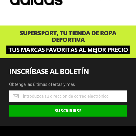
SUPERSPORT, TU TIENDA DE ROPA
DEPORTIVA
TUS MARCAS FAVORITAS AL MEJOR PRECIO
INSCRÍBASE AL BOLETÍN
Obtenga las últimas ofertas y más
Obtenga
las
últimas
SUSCRIBIRSE
ofertas
y
más