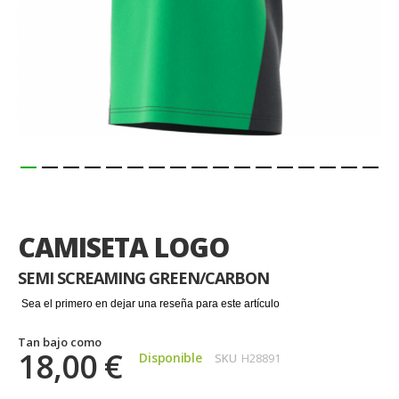
Saltar
al
comienzo
CAMISETA LOGO
de
la
SEMI SCREAMING GREEN/CARBON
galería
de
Sea el primero en dejar una reseña para este artículo
imágenes
Tan bajo como
18,00 €
Disponible
SKU
H28891