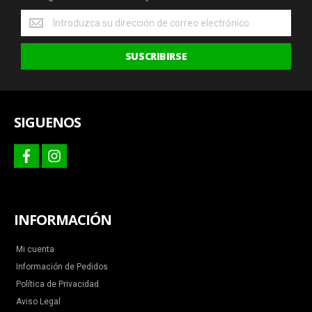
Obtenga
las
últimas
SUSCRIBIRSE
ofertas
y
más
SIGUENOS
facebook
instagram
INFORMACIÓN
Mi cuenta
Información de Pedidos
Política de Privacidad
Aviso Legal