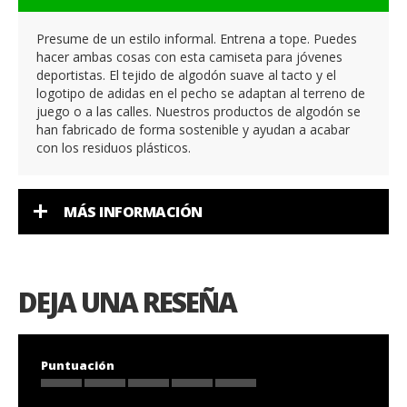
Presume de un estilo informal. Entrena a tope. Puedes
hacer ambas cosas con esta camiseta para jóvenes
deportistas. El tejido de algodón suave al tacto y el
logotipo de adidas en el pecho se adaptan al terreno de
juego o a las calles. Nuestros productos de algodón se
han fabricado de forma sostenible y ayudan a acabar
con los residuos plásticos.
MÁS INFORMACIÓN
DEJA UNA RESEÑA
Puntuación
1
2
3
4
5