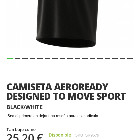
Saltar
al
comienzo
CAMISETA AEROREADY
de
la
DESIGNED TO MOVE SPORT
galería
de
BLACK/WHITE
imágenes
Sea el primero en dejar una reseña para este artículo
Tan bajo como
25,20 €
Disponible
SKU
GR9679