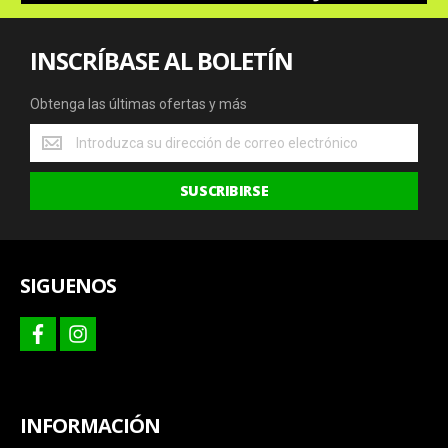
INSCRÍBASE AL BOLETÍN
Obtenga las últimas ofertas y más
Obtenga
las
últimas
SUSCRIBIRSE
ofertas
y
más
SIGUENOS
facebook
instagram
INFORMACIÓN