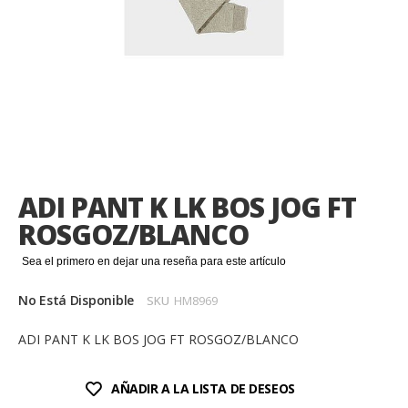
Saltar
al
comienzo
ADI PANT K LK BOS JOG FT
de
la
ROSGOZ/BLANCO
galería
de
Sea el primero en dejar una reseña para este artículo
imágenes
No Está Disponible
SKU
HM8969
ADI PANT K LK BOS JOG FT ROSGOZ/BLANCO
AÑADIR A LA LISTA DE DESEOS