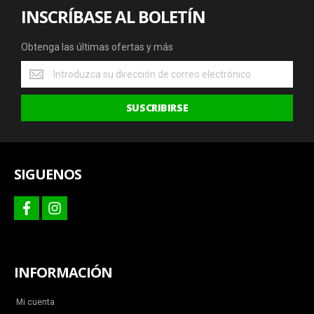
INSCRÍBASE AL BOLETÍN
Obtenga las últimas ofertas y más
Obtenga
las
últimas
SUSCRIBIRSE
ofertas
y
más
SIGUENOS
facebook
instagram
INFORMACIÓN
Mi cuenta