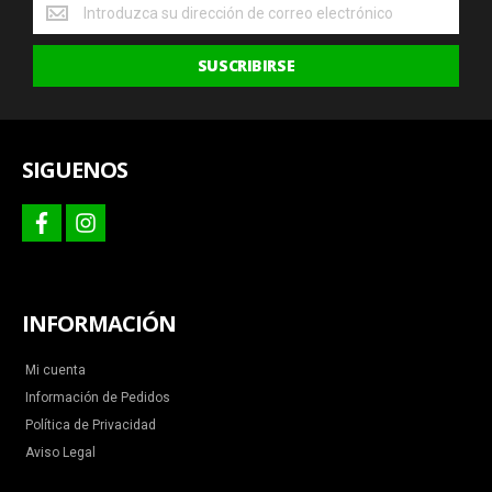
Obtenga
las
últimas
SUSCRIBIRSE
ofertas
y
más
SIGUENOS
facebook
instagram
INFORMACIÓN
Mi cuenta
Información de Pedidos
Política de Privacidad
Aviso Legal